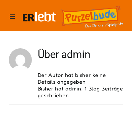
Zum
Inhalt
springen
Toggle
Navigation
HOME – Purzelbude
Über
admin
ANMELDUNG
Der Autor hat bisher keine
Details angegeben.
Über uns
Bisher hat admin, 1 Blog Beiträge
geschrieben.
Kontakt
Intern